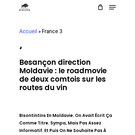
Menu
Skip
to
Close
main
Menu
Accueil
»
France 3
content
‘
Besançon direction
Moldavie : le roadmovie
de deux comtois sur les
routes du vin
Bisontintins En Moldavie. On Avait Écrit Ça
Comme Titre. Sympa, Mais Pas Assez
Informatif. Et Puis On Ne Souhaite Pas À